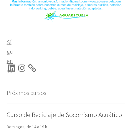
Sí
gu
en
LinkedIn
Instagram
os
Próximos cursos
Curso de Reciclaje de Socorrismo Acuático
Domingos, de 14 a 19 h