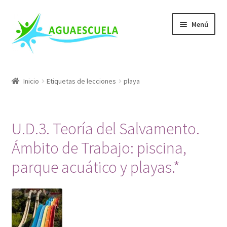
Ir
Ir
Menú
a
al
la
contenido
navegación
Nuestros Cursos
Inicio
Etiquetas de lecciones
playa
Escuela de Salvamento
Mis Cursos
U.D.3. Teoría del Salvamento.
Ámbito de Trabajo: piscina,
Conócenos
parque acuático y playas.*
Blog
FAQs