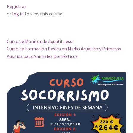
Contacto
Registrar
or
log in
to view this course.
Plataforma
Curso de Monitor de Aquafitness
Curso de Formación Básica en Medio Acuático y Primeros
Auxilios para Animales Domésticos