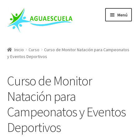
Ir
Ir
Menú
a
al
la
contenido
navegación
Nuestros Cursos
Inicio
Curso
Curso de Monitor Natación para Campeonatos
y Eventos Deportivos
Escuela de Salvamento
Mis Cursos
Curso de Monitor
Conócenos
Natación para
Campeonatos y Eventos
Blog
Deportivos
FAQs