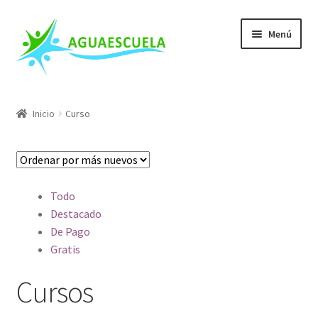
Ir
Ir
Menú
a
al
la
contenido
navegación
Nuestros Cursos
Inicio
Curso
Escuela de Salvamento
Mis Cursos
Todo
Conócenos
Destacado
De Pago
Blog
Gratis
Cursos
FAQs