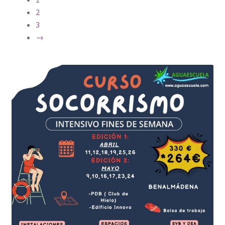
2
3
→