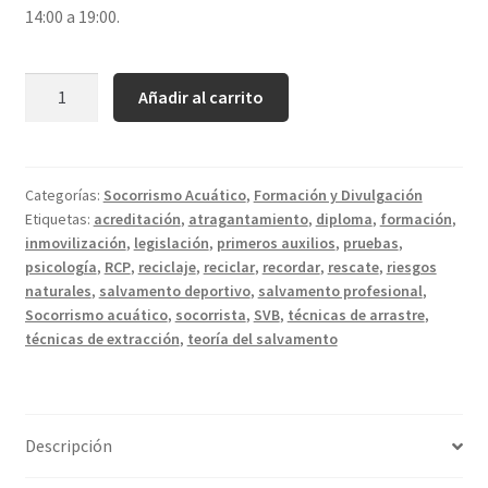
14:00 a 19:00.
Cantidad
Añadir al carrito
Categorías:
Socorrismo Acuático
,
Formación y Divulgación
Etiquetas:
acreditación
,
atragantamiento
,
diploma
,
formación
,
inmovilización
,
legislación
,
primeros auxilios
,
pruebas
,
psicología
,
RCP
,
reciclaje
,
reciclar
,
recordar
,
rescate
,
riesgos
naturales
,
salvamento deportivo
,
salvamento profesional
,
Socorrismo acuático
,
socorrista
,
SVB
,
técnicas de arrastre
,
técnicas de extracción
,
teoría del salvamento
Descripción