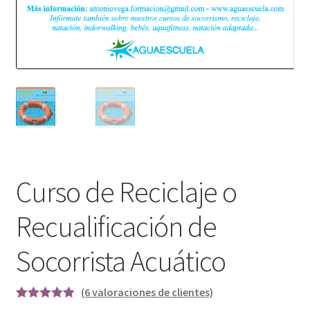
Curso de Reciclaje o
Recualificación de
Socorrista Acuático
(
6
valoraciones de clientes)
Valorado
6