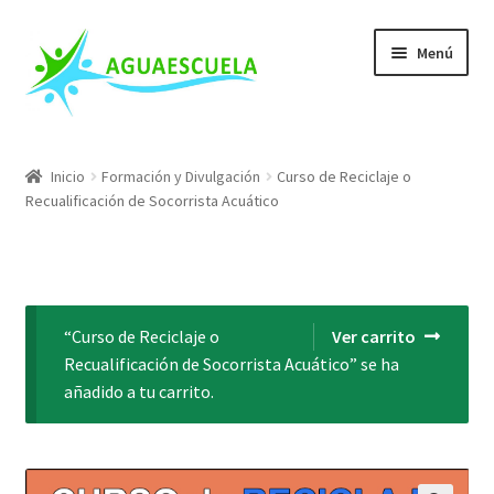
Ir
Ir
Menú
a
al
la
contenido
navegación
Nuestros Cursos
Inicio
Formación y Divulgación
Curso de Reciclaje o
Recualificación de Socorrista Acuático
Escuela de Salvamento
Mis Cursos
Conócenos
“Curso de Reciclaje o
Ver carrito
Recualificación de Socorrista Acuático” se ha
Blog
añadido a tu carrito.
FAQs