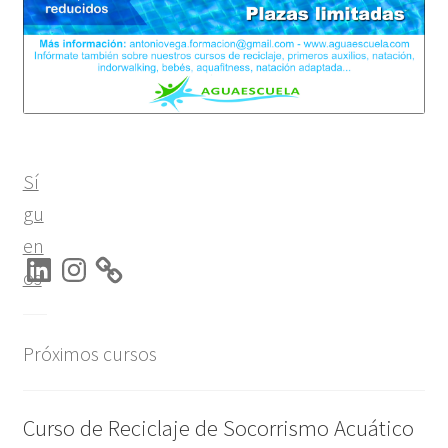
Sí
gu
en
LinkedIn
Instagram
os
Próximos cursos
Curso de Reciclaje de Socorrismo Acuático