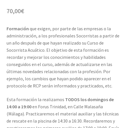
5.00
sobre
70,00
€
5 basado
en
puntuacione
Formación
que exigen, por parte de las empresas o la
s de
administración, a los profesionales Socorristas a partir de
clientes
un año después de que hayan realizado su Curso de
Socorrista Acuático. El objetivo de esta formación es
recordar y mejorar los conocimientos y habilidades
conseguidos en el curso, además de actualizarse en las
últimas novedades relacionadas con la profesión. Por
ejemplo, los cambios que hayan podido aparecer en el
protocolo de RCP serán informados y practicados, etc.
Esta formación la realizamos
TODOS los domingos de
14:00 a 19:00
en Forus Trinidad, en Calle Malasaña
(Málaga). Practicaremos el material auxiliar y las técnicas
de rescate en la piscina de 14:30 a 16:30. Recordaremos y
practicaremos los primeros auxilios de 17:00 a 19:00. Envía