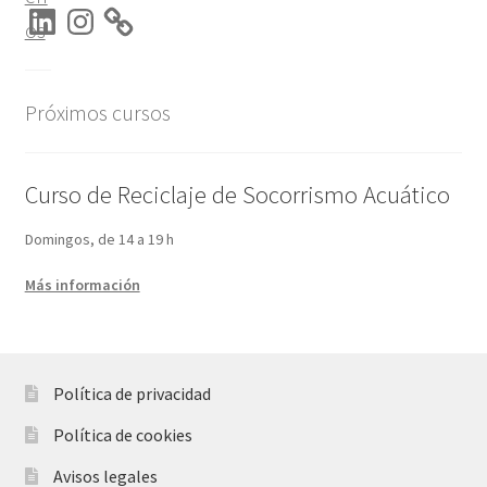
LinkedIn
Instagram
os
Próximos cursos
Curso de Reciclaje de Socorrismo Acuático
Domingos, de 14 a 19 h
Más información
Política de privacidad
Política de cookies
Avisos legales