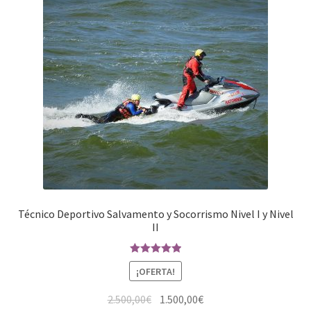
Técnico Deportivo Salvamento y Socorrismo Nivel I y Nivel
II
Valorado en
¡OFERTA!
5.00
de 5
2.500,00
€
1.500,00
€