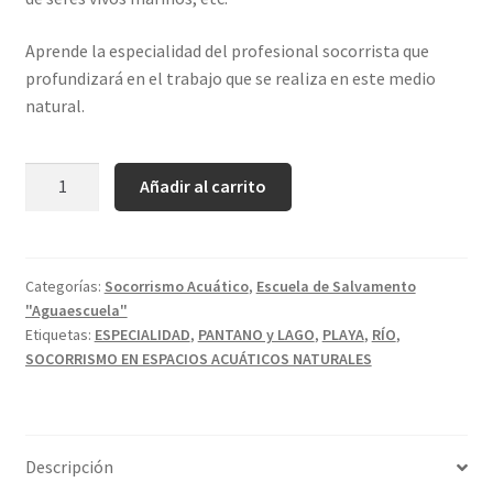
Aprende la especialidad del profesional socorrista que
profundizará en el trabajo que se realiza en este medio
natural.
Cantidad
Añadir al carrito
Categorías:
Socorrismo Acuático
,
Escuela de Salvamento
"Aguaescuela"
Etiquetas:
ESPECIALIDAD
,
PANTANO y LAGO
,
PLAYA
,
RÍO
,
SOCORRISMO EN ESPACIOS ACUÁTICOS NATURALES
Descripción