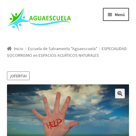
Ir
Ir
Menú
a
al
la
contenido
navegación
Nuestros Cursos
Inicio
Escuela de Salvamento "Aguaescuela"
ESPECIALIDAD:
SOCORRISMO en ESPACIOS ACUÁTICOS NATURALES
Escuela de Salvamento
Mis Cursos
¡OFERTA!
Conócenos
Blog
FAQs