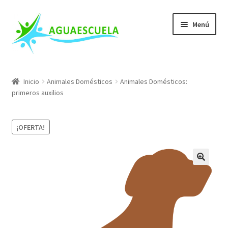
Ir
Ir
Menú
a
al
la
contenido
navegación
Nuestros Cursos
Inicio
Animales Domésticos
Animales Domésticos:
primeros auxilios
Escuela de Salvamento
Mis Cursos
¡OFERTA!
Conócenos
Blog
FAQs