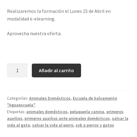
Realizaremos la formación el Lunes 15 de Abril en
modalidad e-elearning.
Aprovecha nuestra oferta.
Cantidad
Añadir al carrito
Categorías:
Animales Domésticos
,
Escuela de Salvamento
"Aguaescuela"
Etiquetas:
animales domésticos
,
peluquería canina
,
primeros
auxilios
,
primeros auxilios ante animales domésticos
,
salvar la
vida al gato
,
salvar la vida al perro
,
svb a perros y gatos