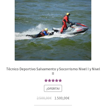
Técnico Deportivo Salvamento y Socorrismo Nivel I y Nivel
II
Valorado en
¡OFERTA!
5.00
de 5
2.500,00
€
1.500,00
€