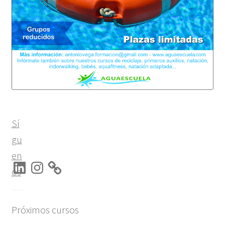
Sí
gu
en
LinkedIn
Instagram
os
Próximos cursos