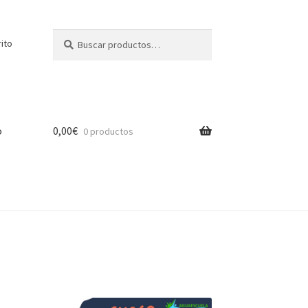
Buscar
Buscar
rito
por:
o
0,00
€
0 productos