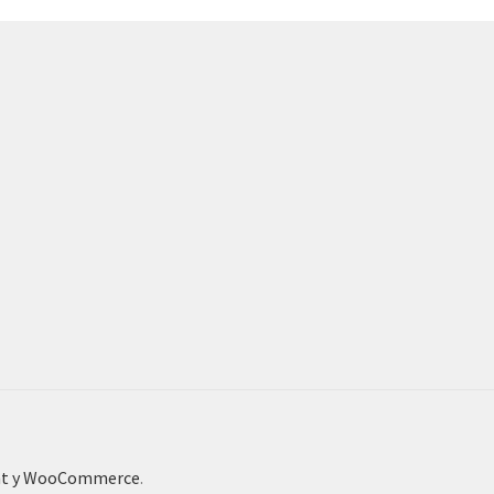
ont y WooCommerce
.