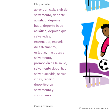
Etiquetado
aprender
,
club
,
club de
salvamento
,
deporte
acuático
,
deporte
base
,
deporte base
acuático
,
deporte que
salva vidas
,
entrenador
,
escuela
de salvamento
,
estudiar
,
mascotas y
salvamento
,
promoción de la salud
,
salvamento deportivo
,
salvar una vida
,
salvar
vidas
,
tecnico
deportivo en
salvamento y
socorrismo
Comentarios
Promociona tu sal