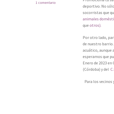
1 comentario
deportivo. No sólo
socorristas que q
animales domést
que
otros).
Por otro lado, par
de nuestro barrio
acuático, aunque 
esperamos que pue
Enero de 2023 en 
(Córdoba) y del
C.
Para los vecinos 