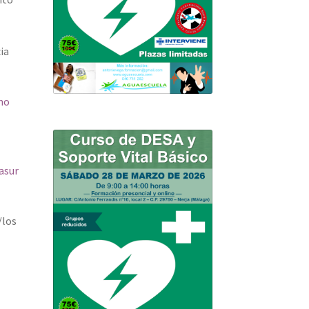
ia
mo
vasur
/los