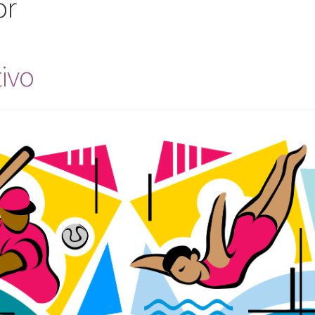
or
ivo