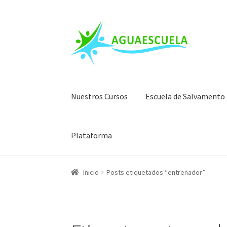
Ir
Ir
a
al
la
contenido
navegación
Nuestros Cursos
Escuela de Salvamento
Plataforma
Inicio
Posts etiquetados “entrenador”