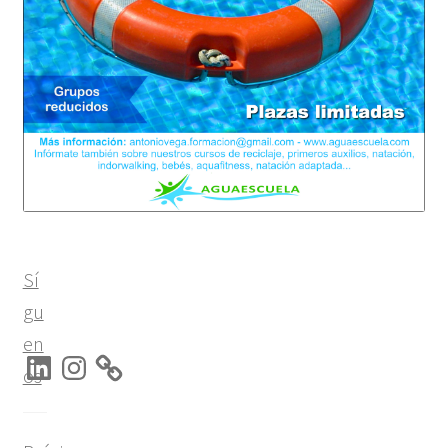
Sí
gu
en
LinkedIn
Instagram
os