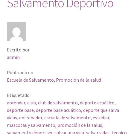
Salvamento Deportivo
Contacto
Plataforma
Escrito por
admin
Publicado en
Escuela de Salvamento
,
Promoción de la salud
Etiquetado
aprender
,
club
,
club de salvamento
,
deporte acuático
,
deporte base
,
deporte base acuático
,
deporte que salva
vidas
,
entrenador
,
escuela de salvamento
,
estudiar
,
mascotas y salvamento
,
promoción de la salud
,
salvamento deportivo
,
salvar una vida
,
salvar vidas
,
tecnico