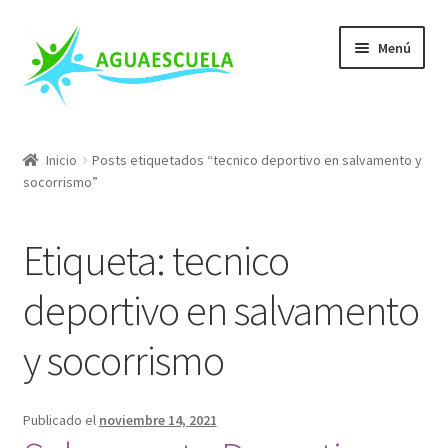
Ir
Ir
Menú
a
al
la
contenido
navegación
Nuestros Cursos
Inicio
Posts etiquetados “tecnico deportivo en salvamento y
socorrismo”
Escuela de Salvamento
Mis Cursos
Etiqueta: tecnico
Conócenos
deportivo en salvamento
y socorrismo
Blog
FAQs
Publicado el
noviembre 14, 2021